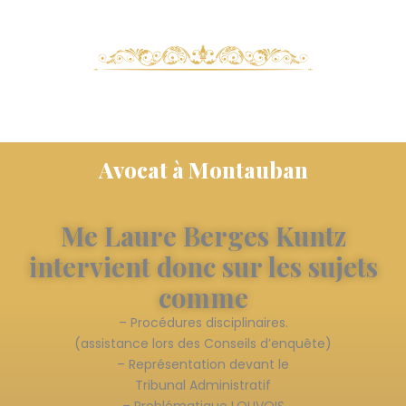
Avocat à Montauban
Me Laure Berges Kuntz
intervient donc sur les sujets
comme
– Procédures disciplinaires.
(assistance lors des Conseils d’enquête)
– Représentation devant le
Tribunal Administratif