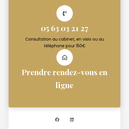
05 63 03 21 27
Consultation au cabinet, en visio ou au
téléphone pour 150€
Prendre rendez-vous en
ligne
F
L
a
i
c
n
e
k
b
e