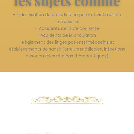
les sujets comme
– Indmnisation du préjudice corporel et victimes du
terrorisme
– Accidents de la vie courante
-Accidents de la circulation
-Règlement des litiges patients/médecins et
établissements de santé (erreurs médicales, infections
nosocomiales et aléas thérapeutiques)