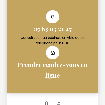
05 63 03 21 27
Consultation au cabinet, en visio ou au
téléphone pour 150€
Prendre rendez-vous en
ligne
F
L
a
i
c
n