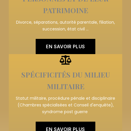
PATRIMOINE
Divorce, séparations,
autorité parentale, filiation,
succession, état civil ...
EN SAVOIR PLUS
SPÉCIFICITÉS DU MILIEU
MILITAIRE
Statut militaire, procédure pénale et disciplinaire
(Chambres spécialisées et Conseil d'enquête),
syndrome post guerre
EN SAVOIR PLUS